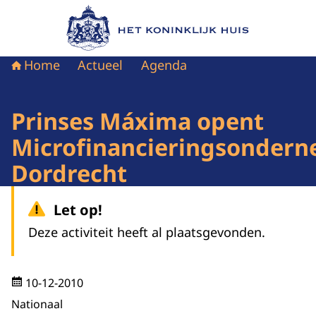
Naar de homepage van Het Koninklijk Huis
Home
Actueel
Agenda
Prinses Máxima opent
Microfinancieringsonder
Dordrecht
Let op!
Deze activiteit heeft al plaatsgevonden.
10-12-2010
Nationaal