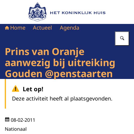
Naar de homepage van Het Koninklijk Huis
Home
Actueel
Agenda
Vu
Prins van Oranje
aanwezig bij uitreiking
Gouden @penstaarten
Let op!
Deze activiteit heeft al plaatsgevonden.
08-02-2011
Nationaal