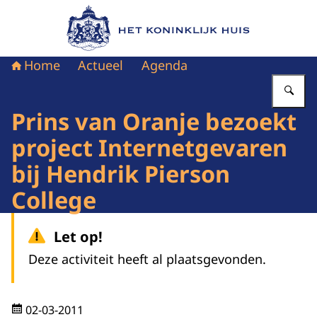
Naar de homepage van Het Koninklijk Huis
Home
Actueel
Agenda
Vu
Prins van Oranje bezoekt
project Internetgevaren
bij Hendrik Pierson
College
Let op!
Deze activiteit heeft al plaatsgevonden.
02-03-2011