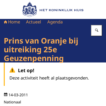
Naar de homepage van Het Koninklijk Huis
Home
Actueel
Agenda
Vu
Prins van Oranje bij
uitreiking 25e
Geuzenpenning
Let op!
Deze activiteit heeft al plaatsgevonden.
14-03-2011
Nationaal