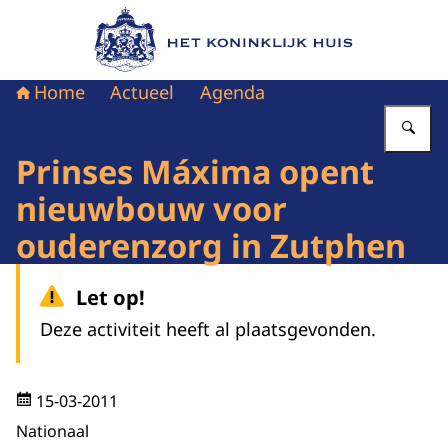
Naar de homepage van Het Koninklijk Huis
Home
Actueel
Agenda
Vu
Prinses Máxima opent
nieuwbouw voor
ouderenzorg in Zutphen
Let op!
Deze activiteit heeft al plaatsgevonden.
15-03-2011
Nationaal