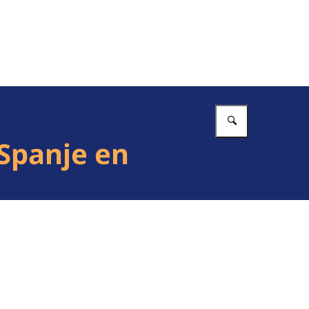
Vul in wat 
Spanje en