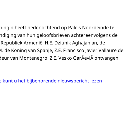
ningin heeft hedenochtend op Paleis Noordeinde te
ndiging van hun geloofsbrieven achtereenvolgens de
epubliek Armenië, H.E. Dziunik Aghajanian, de
 de Koning van Spanje, Z.E. Francisco Javier Vallaure de
eur van Montenegro, Z.E. Vesko GarÄeviÄ ontvangen.
 kunt u het bijbehorende nieuwsbericht lezen