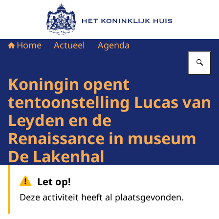
Naar de homepage van Het Koninklijk Huis
Home
Actueel
Agenda
Vu
Koningin opent
tentoonstelling Lucas van
Leyden en de
Renaissance in museum
De Lakenhal
Let op!
Deze activiteit heeft al plaatsgevonden.