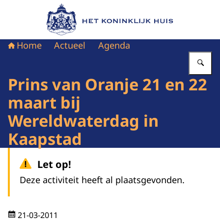
Naar de homepage van Het Koninklijk Huis
Home
Actueel
Agenda
Vu
Prins van Oranje 21 en 22
maart bij
Wereldwaterdag in
Kaapstad
Let op!
Deze activiteit heeft al plaatsgevonden.
21-03-2011