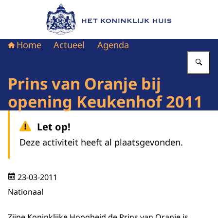
Naar de homepage van Het Koninklijk Huis
Home
Actueel
Agenda
Vu
Prins van Oranje bij
opening Keukenhof 2011
Let op!
Deze activiteit heeft al plaatsgevonden.
23-03-2011
Nationaal
Zijne Koninklijke Hoogheid de Prins van Oranje is