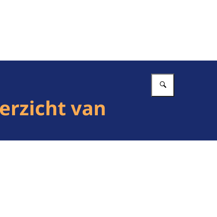
Vul in wat 
erzicht van