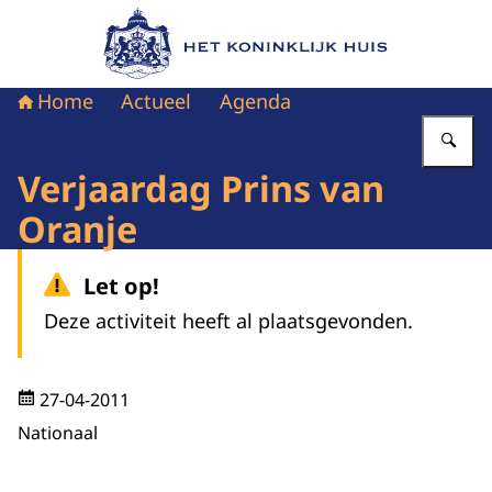
Naar de homepage van Het Koninklijk Huis
Home
Actueel
Agenda
Vu
Verjaardag Prins van
Oranje
Let op!
Deze activiteit heeft al plaatsgevonden.
27-04-2011
Nationaal