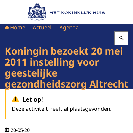
Naar de homepage van Het Koninklijk Huis
Home
Actueel
Agenda
Vu
Koningin bezoekt 20 mei
2011 instelling voor
geestelijke
gezondheidszorg Altrecht
Let op!
Deze activiteit heeft al plaatsgevonden.
20-05-2011