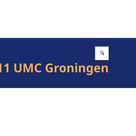
Vul in wat 
011 UMC Groningen