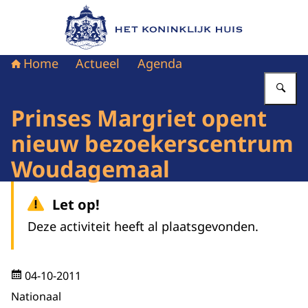
Naar de homepage van Het Koninklijk Huis
Home
Actueel
Agenda
Vu
Prinses Margriet opent
nieuw bezoekerscentrum
Woudagemaal
Let op!
Deze activiteit heeft al plaatsgevonden.
04-10-2011
Nationaal