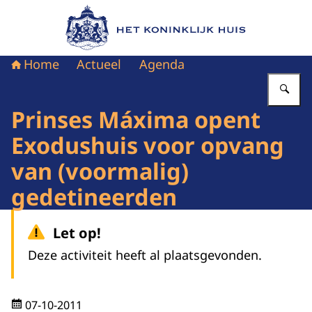
Naar de homepage van Het Koninklijk Huis
Home
Actueel
Agenda
Vu
Prinses Máxima opent
Exodushuis voor opvang
van (voormalig)
gedetineerden
Let op!
Deze activiteit heeft al plaatsgevonden.
07-10-2011