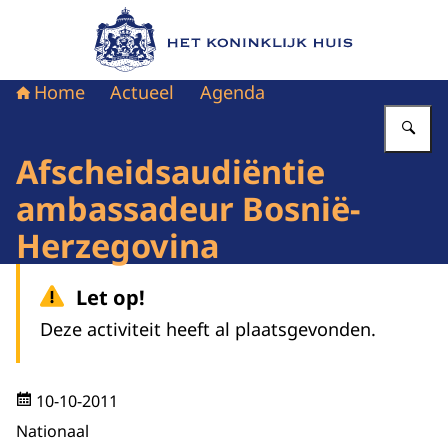
Naar de homepage van Het Koninklijk Huis
Home
Actueel
Agenda
Vu
Afscheidsaudiëntie
ambassadeur Bosnië-
Herzegovina
Let op!
Deze activiteit heeft al plaatsgevonden.
10-10-2011
Nationaal