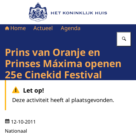
Naar de homepage van Het Koninklijk Huis
Home
Actueel
Agenda
Vu
Prins van Oranje en
Prinses Máxima openen
25e Cinekid Festival
Let op!
Deze activiteit heeft al plaatsgevonden.
12-10-2011
Nationaal