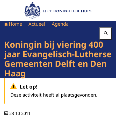
Naar de homepage van Het Koninklijk Huis
Home
Actueel
Agenda
Vu
Koningin bij viering 400
jaar Evangelisch-Lutherse
Gemeenten Delft en Den
Haag
Let op!
Deze activiteit heeft al plaatsgevonden.
23-10-2011