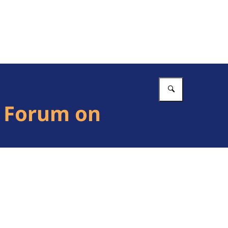
Vul in wat 
l Forum on