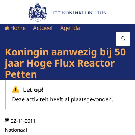
Naar de homepage van Het Koninklijk Huis
Home
Actueel
Agenda
Vu
Koningin aanwezig bij 50
jaar Hoge Flux Reactor
Petten
Let op!
Deze activiteit heeft al plaatsgevonden.
22-11-2011
Nationaal