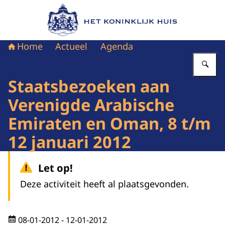
Naar de homepage van Het Koninklijk Huis
Home
Actueel
Agenda
Vu
Staatsbezoeken aan
Verenigde Arabische
Emiraten en Oman, 8 t/m
12 januari 2012
Let op!
Deze activiteit heeft al plaatsgevonden.
08-01-2012
- 12-01-2012