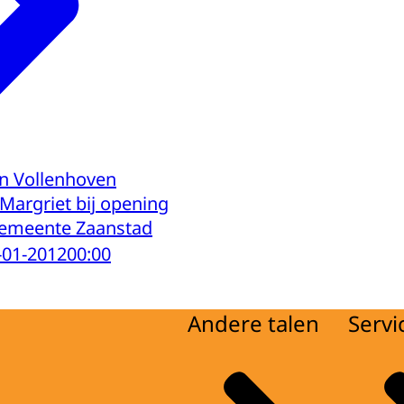
an Vollenhoven
Margriet bij opening
gemeente Zaanstad
-01-2012
00:00
Andere talen
Servi