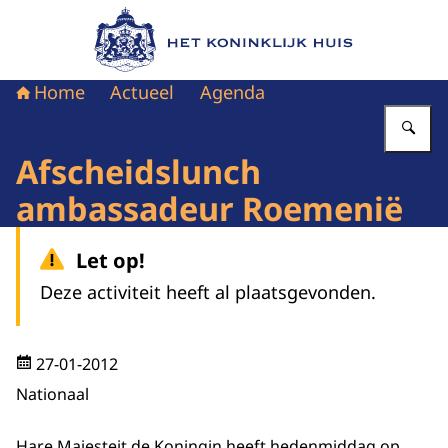
Naar de homepage van Het Koninklijk Huis
Home
Actueel
Agenda
Vu
Afscheidslunch
ambassadeur Roemenië
Let op!
Deze activiteit heeft al plaatsgevonden.
27-01-2012
Nationaal
Hare Majesteit de Koningin heeft hedenmiddag op