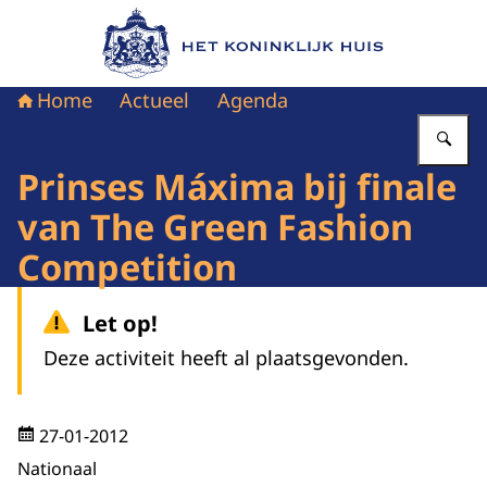
Naar de homepage van Het Koninklijk Huis
Home
Actueel
Agenda
Vu
Prinses Máxima bij finale
van The Green Fashion
Competition
Let op!
Deze activiteit heeft al plaatsgevonden.
27-01-2012
Nationaal