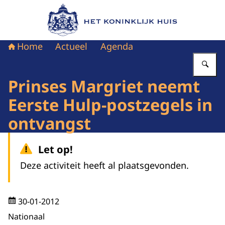
Naar de homepage van Het Koninklijk Huis
Home
Actueel
Agenda
Vu
Prinses Margriet neemt
Eerste Hulp-postzegels in
ontvangst
Let op!
Deze activiteit heeft al plaatsgevonden.
30-01-2012
Nationaal