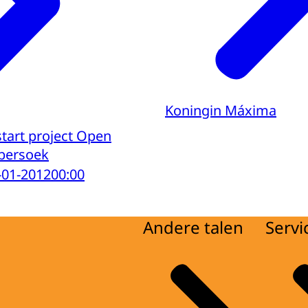
Koningin Máxima
tart project Open
ybersoek
-01-2012
00:00
Andere talen
Servi