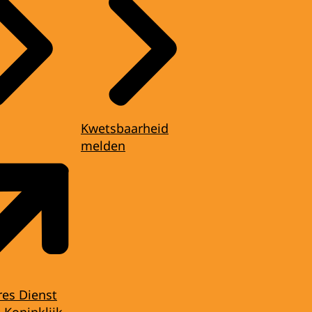
Kwetsbaarheid
melden
res Dienst
 Koninklijk