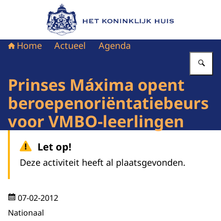
Naar de homepage van Het Koninklijk Huis
Home
Actueel
Agenda
Vu
Prinses Máxima opent
beroepenoriëntatiebeurs
voor VMBO-leerlingen
Let op!
Deze activiteit heeft al plaatsgevonden.
07-02-2012
Nationaal