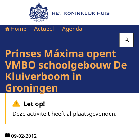
Naar de homepage van Het Koninklijk Huis
Home
Actueel
Agenda
Vu
Prinses Máxima opent
VMBO schoolgebouw De
Kluiverboom in
Groningen
Let op!
Deze activiteit heeft al plaatsgevonden.
09-02-2012