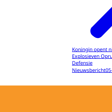
Koningin opent 
Explosieven Opr
Defensie
Nieuwsbericht
05