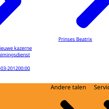
Prinses Beatrix
nieuwe kazerne
uimingsdienst
-03-2012
00:00
Andere talen
Servi