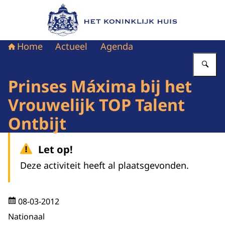
Naar de homepage van Het Koninklijk Huis
Home
Actueel
Agenda
Vu
Prinses Máxima bij het
Vrouwelijk TOP Talent
Ontbijt
Let op!
Deze activiteit heeft al plaatsgevonden.
08-03-2012
Nationaal