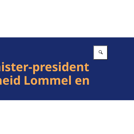
Vul in wat 
ister-president
gheid Lommel en