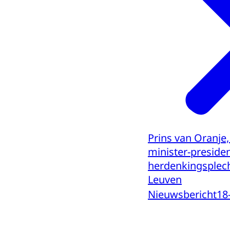
Prins van Oranje
minister-presiden
herdenkingsplec
Leuven
Nieuwsbericht
18