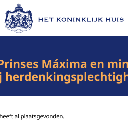
Naar de homepage van Het Koninklijk Huis
 Prinses Máxima en min
ij herdenkingsplechti
 heeft al plaatsgevonden.