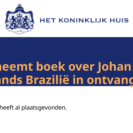
Naar de homepage van Het Koninklijk Huis
neemt boek over Johan
nds Brazilië in ontvan
 heeft al plaatsgevonden.