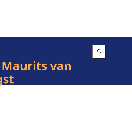
Vul in wat 
 Maurits van
gst