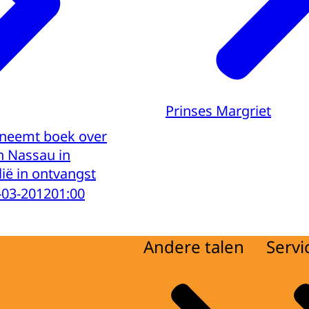
Prinses Margriet
 neemt boek over
n Nassau in
ië in ontvangst
-03-2012
01:00
Andere talen
Servi