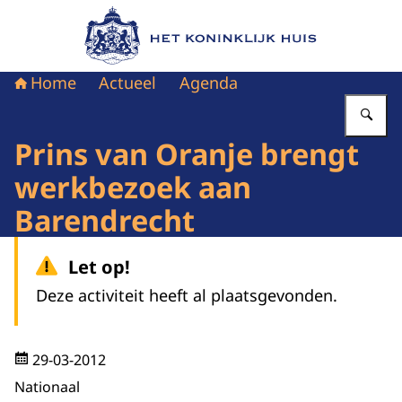
Naar de homepage van Het Koninklijk Huis
Home
Actueel
Agenda
Vu
Prins van Oranje brengt
werkbezoek aan
Barendrecht
Let op!
Deze activiteit heeft al plaatsgevonden.
29-03-2012
Nationaal