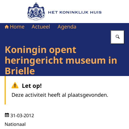
Naar de homepage van Het Koninklijk Huis
Home
Actueel
Agenda
Vu
Koningin opent
heringericht museum in
Brielle
Let op!
Deze activiteit heeft al plaatsgevonden.
31-03-2012
Nationaal