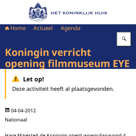
Naar de homepage van Het Koninklijk Huis
Home
Actueel
Agenda
Vu
Koningin verricht
opening filmmuseum EYE
Let op!
Deze activiteit heeft al plaatsgevonden.
04-04-2012
Nationaal
Hare Majesteit de Koningin opent woensdagavond 4