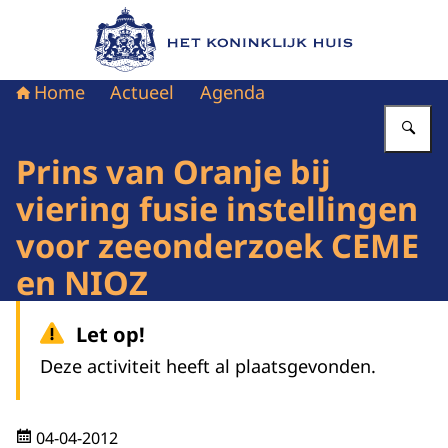
Naar de homepage van Het Koninklijk Huis
Home
Actueel
Agenda
Vu
Prins van Oranje bij
viering fusie instellingen
voor zeeonderzoek CEME
en NIOZ
Let op!
Deze activiteit heeft al plaatsgevonden.
04-04-2012