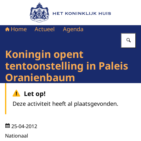
Naar de homepage van Het Koninklijk Huis
Home
Actueel
Agenda
Vu
Koningin opent
tentoonstelling in Paleis
Oranienbaum
Let op!
Deze activiteit heeft al plaatsgevonden.
25-04-2012
Nationaal