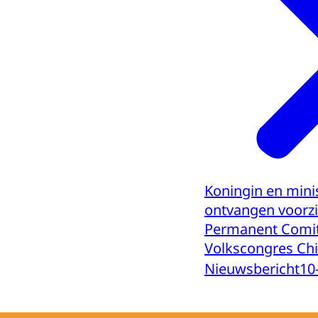
Koningin en mini
ontvangen voorzi
Permanent Comit
Volkscongres Ch
Nieuwsbericht
10