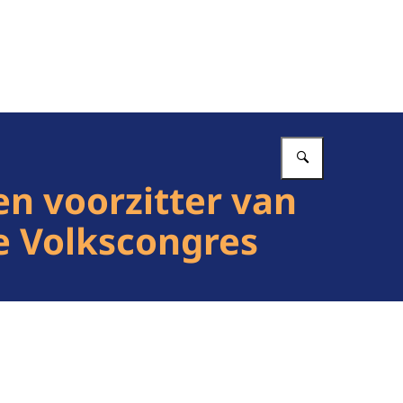
Vul in wat 
n voorzitter van
e Volkscongres