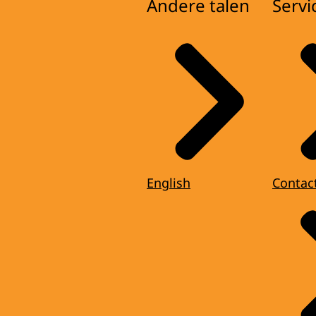
Andere talen
Servi
English
Contac