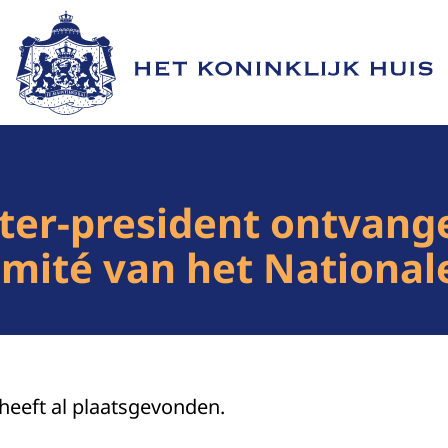
Naar de homepage van Het Koninklijk Huis
ter-president ontvange
mité van het National
 heeft al plaatsgevonden.