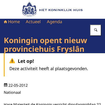
Naar de homepage van Het Koninklijk Huis
Home
Actueel
Agenda
Vu
Koningin opent nieuw
provinciehuis Fryslân
Let op!
Deze activiteit heeft al plaatsgevonden.
22-05-2012
Nationaal
Hare Majesteit de Koningin verricht dinsdagmiddag 22