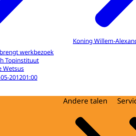
Koning Willem-Alexan
 brengt werkbezoek
h Topinstituut
e Wetsus
-05-2012
01:00
Andere talen
Servi