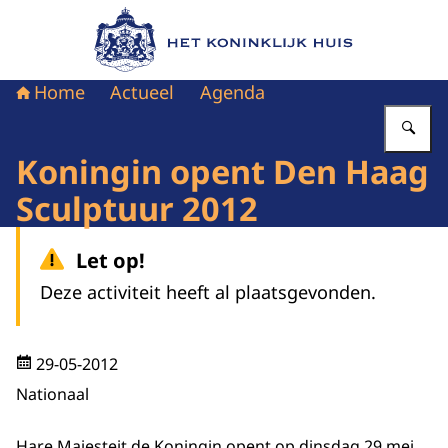
Naar de homepage van Het Koninklijk Huis
Home
Actueel
Agenda
Vu
Koningin opent Den Haag
Sculptuur 2012
Let op!
Deze activiteit heeft al plaatsgevonden.
29-05-2012
Nationaal
Hare Majesteit de Koningin opent op dinsdag 29 mei