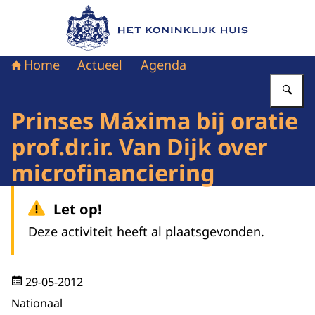
Naar de homepage van Het Koninklijk Huis
Home
Actueel
Agenda
Vu
Prinses Máxima bij oratie
prof.dr.ir. Van Dijk over
microfinanciering
Let op!
Deze activiteit heeft al plaatsgevonden.
29-05-2012
Nationaal