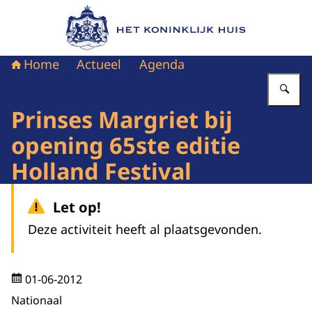
Naar de homepage van Het Koninklijk Huis
Home
Actueel
Agenda
Vu
Prinses Margriet bij
opening 65ste editie
Holland Festival
Let op!
Deze activiteit heeft al plaatsgevonden.
01-06-2012
Nationaal