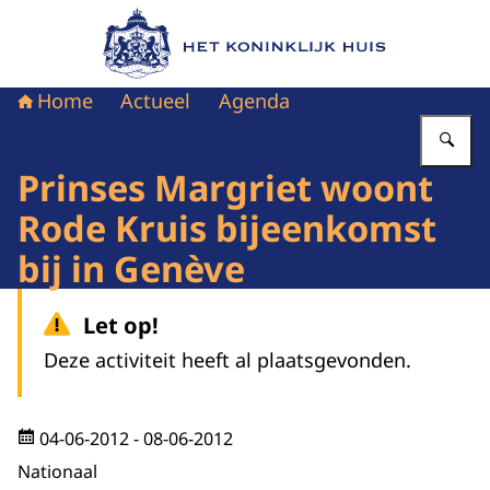
Naar de homepage van Het Koninklijk Huis
Home
Actueel
Agenda
Vu
Prinses Margriet woont
Rode Kruis bijeenkomst
bij in Genève
Let op!
Deze activiteit heeft al plaatsgevonden.
04-06-2012
- 08-06-2012
Nationaal