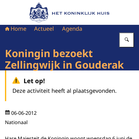
Naar de homepage van Het Koninklijk Huis
Home
Actueel
Agenda
Vu
Koningin bezoekt
Zellingwijk in Gouderak
Let op!
Deze activiteit heeft al plaatsgevonden.
06-06-2012
Nationaal
Hare Majesteit de Koningin woont woensdag 6 juni de