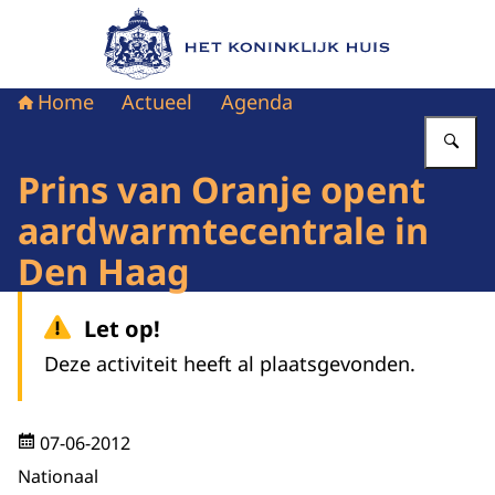
Naar de homepage van Het Koninklijk Huis
Home
Actueel
Agenda
Vu
Prins van Oranje opent
aardwarmtecentrale in
Den Haag
Let op!
Deze activiteit heeft al plaatsgevonden.
07-06-2012
Nationaal