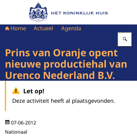
Naar de homepage van Het Koninklijk Huis
Home
Actueel
Agenda
Vu
Prins van Oranje opent
nieuwe productiehal van
Urenco Nederland B.V.
Let op!
Deze activiteit heeft al plaatsgevonden.
07-06-2012
Nationaal