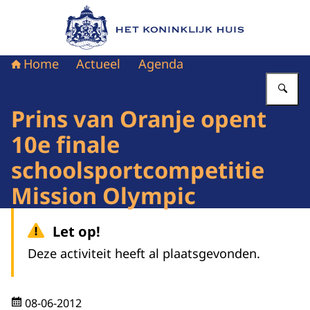
Naar de homepage van Het Koninklijk Huis
Home
Actueel
Agenda
Vu
Prins van Oranje opent
10e finale
schoolsportcompetitie
Mission Olympic
Let op!
Deze activiteit heeft al plaatsgevonden.
08-06-2012