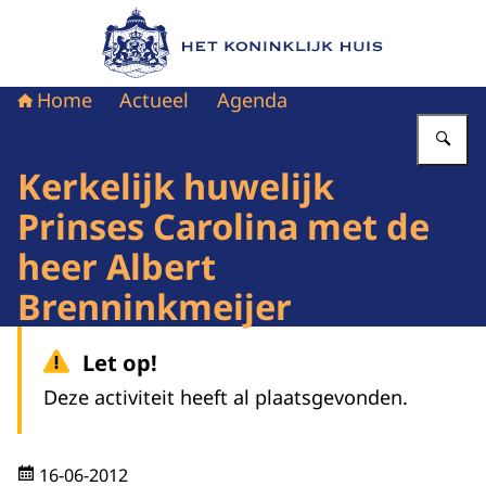
Naar de homepage van Het Koninklijk Huis
Home
Actueel
Agenda
Vu
Kerkelijk huwelijk
Prinses Carolina met de
heer Albert
Brenninkmeijer
Let op!
Deze activiteit heeft al plaatsgevonden.
16-06-2012