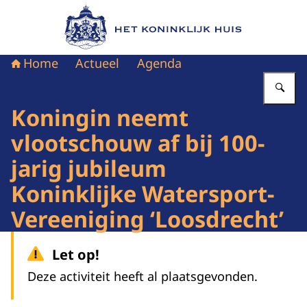
Naar de homepage van Het Koninklijk Huis
Home
Actueel
Agenda
Vu
Koningin neemt
vlootschouw af bij 100-
jarig jubileum
Koninklijke Watersport-
Vereeniging ‘Loosdrecht’
Let op!
Deze activiteit heeft al plaatsgevonden.